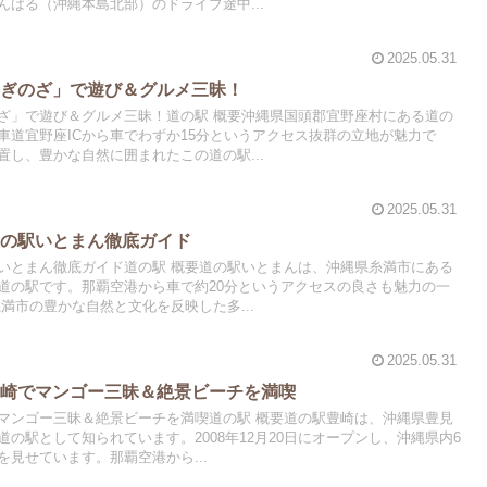
ばる（沖縄本島北部）のドライブ途中...
2025.05.31
「ぎのざ」で遊び＆グルメ三昧！
ざ」で遊び＆グルメ三昧！道の駅 概要沖縄県国頭郡宜野座村にある道の
車道宜野座ICから車でわずか15分というアクセス抜群の立地が魅力で
し、豊かな自然に囲まれたこの道の駅...
2025.05.31
道の駅いとまん徹底ガイド
いとまん徹底ガイド道の駅 概要道の駅いとまんは、沖縄県糸満市にある
道の駅です。那覇空港から車で約20分というアクセスの良さも魅力の一
満市の豊かな自然と文化を反映した多...
2025.05.31
豊崎でマンゴー三昧＆絶景ビーチを満喫
マンゴー三昧＆絶景ビーチを満喫道の駅 概要道の駅豊崎は、沖縄県豊見
の駅として知られています。2008年12月20日にオープンし、沖縄県内6
見せています。那覇空港から...