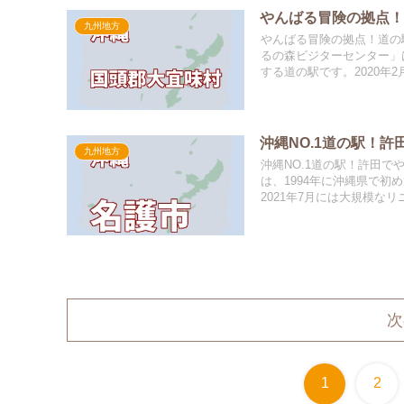
やんばる冒険の拠点
九州地方
やんばる冒険の拠点！道の
るの森ビジターセンター」
する道の駅です。2020年2
沖縄NO.1道の駅！
九州地方
沖縄NO.1道の駅！許田
は、1994年に沖縄県で
2021年7月には大規模なリ
次
1
2