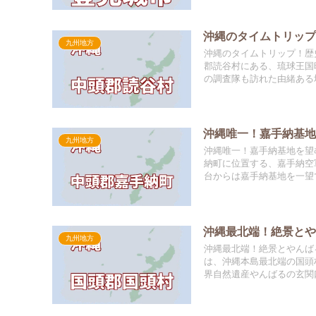
沖縄のタイムトリップ
九州地方
沖縄のタイムトリップ！歴
郡読谷村にある、琉球王国
の調査隊も訪れた由緒ある場
沖縄唯一！嘉手納基
九州地方
沖縄唯一！嘉手納基地を望
納町に位置する、嘉手納空
台からは嘉手納基地を一望で
沖縄最北端！絶景と
九州地方
沖縄最北端！絶景とやんば
は、沖縄本島最北端の国頭
界自然遺産やんばるの玄関口