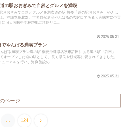
！道の駅おおぎみで自然とグルメを満喫
駅おおぎみで自然とグルメを満喫道の駅 概要「道の駅おおぎみ やんば
は、沖縄本島北部、世界自然遺産やんばるの玄関口である大宜味村に位置
月に旧大宜味中学校跡地に移転リニ...
2025.05.31
許田でやんばる満喫プラン
でやんばる満喫プラン道の駅 概要沖縄県名護市許田にある道の駅「許田」
初めてオープンした道の駅として、長く県民や観光客に愛されてきました。
ニューアルを行い、海側施設の...
2025.05.31
のページ
次
…
124