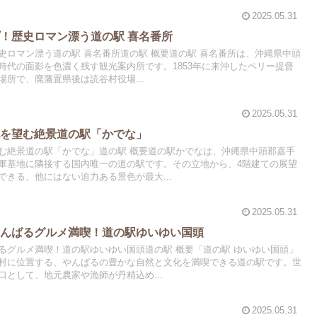
2025.05.31
！歴史ロマン漂う道の駅 喜名番所
史ロマン漂う道の駅 喜名番所道の駅 概要道の駅 喜名番所は、沖縄県中頭
時代の面影を色濃く残す観光案内所です。1853年に来沖したペリー提督
所で、廃藩置県後は読谷村役場...
2025.05.31
地を望む絶景道の駅「かでな」
む絶景道の駅「かでな」道の駅 概要道の駅かでなは、沖縄県中頭郡嘉手
軍基地に隣接する国内唯一の道の駅です。その立地から、4階建ての展望
きる、他にはない迫力ある景色が最大...
2025.05.31
やんばるグルメ満喫！道の駅ゆいゆい国頭
るグルメ満喫！道の駅ゆいゆい国頭道の駅 概要「道の駅 ゆいゆい国頭」
村に位置する、やんばるの豊かな自然と文化を満喫できる道の駅です。世
として、地元農家や漁師が丹精込め...
2025.05.31