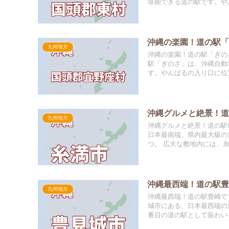
堪能できる道の駅です。やん
沖縄の楽園！道の駅
九州地方
沖縄の楽園！道の駅「ぎの
駅「ぎのざ」は、沖縄自動
す。やんばるの入り口に位置
沖縄グルメと絶景！
九州地方
沖縄グルメと絶景！道の駅
日本最南端、県内最大級の
つ。 広大な敷地内には、糸
沖縄最西端！道の駅
九州地方
沖縄最西端！道の駅豊崎で
城市にある、日本最西端の道
番目の道の駅として賑わいを