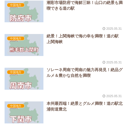
潮彩市場防府で海鮮三昧！山口の絶景も満
中国地方
喫できる道の駅
2025.05.31
絶景！上関海峡で海の幸を満喫！道の駅
中国地方
上関海峡
2025.05.31
ソレーネ周南で周南の魅力再発見！絶品グ
中国地方
ルメ＆豊かな自然を満喫
2025.05.31
本州最西端！絶景とグルメ満喫！道の駅北
中国地方
浦街道豊北