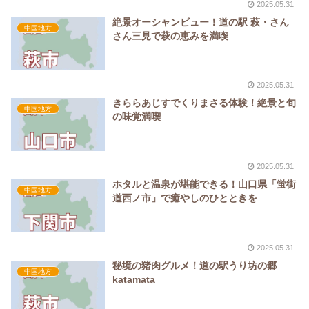
2025.05.31
絶景オーシャンビュー！道の駅 萩・さん
中国地方
さん三見で萩の恵みを満喫
2025.05.31
きららあじすでくりまさる体験！絶景と旬
中国地方
の味覚満喫
2025.05.31
ホタルと温泉が堪能できる！山口県「蛍街
中国地方
道西ノ市」で癒やしのひとときを
2025.05.31
秘境の猪肉グルメ！道の駅うり坊の郷
中国地方
katamata