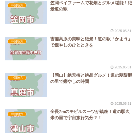
笠岡ベイファームで花畑とグルメ堪能！絶
中国地方
景道の駅
2025.05.31
吉備高原の美味と絶景！道の駅「かよう」
中国地方
で癒やしのひとときを
2025.05.31
【岡山】絶景桜と絶品グルメ！道の駅醍醐
中国地方
の里で癒やしの時間
2025.05.31
全長7mのモビルスーツが鎮座！道の駅久
中国地方
米の里で宇宙旅行気分？！