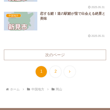
2025.05.31
恋する鯉！道の駅鯉が窪で出会える絶景と
中国地方
美味
2025.05.31
次のページ
次
1
2
へ
ホーム
中国地方
岡山