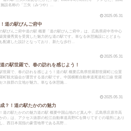
 施設名称の「三矢（みつや）...
2025.05.31
る！道の駅びんご府中
の駅びんご府中道の駅 概要「道の駅びんご府中」は、広島県府中市中心
築賞優秀賞を受賞した魅力的な道の駅です。単なる休憩施設にとどまら
配慮した設計となっており、新たな歩行...
2025.05.31
！道の駅世羅で、春の訪れを感じよう！
駅世羅で、春の訪れを感じよう！道の駅 概要広島県世羅郡世羅町に位置
羅町観光協会が運営する道の駅です。中国横断自動車道尾道松江線 世羅
セス抜群の立地が魅力。単なる休憩施...
2025.05.31
熟成？！道の駅たかのの魅力
！道の駅たかのの魅力道の駅 概要中国山地のど真ん中、広島県庄原市高
かの」は、アクセス抜群の松江自動車道高野ICを降りてすぐの場所にあり
、西日本屈指の豪雪地帯である高野...