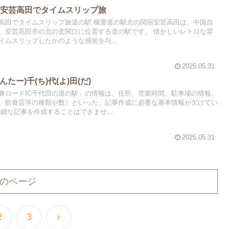
宿安芸高田でタイムスリップ旅
高田でタイムスリップ旅道の駅 概要道の駅北の関宿安芸高田は、中国自
く、安芸高田市の北の玄関口に位置する道の駅です。 懐かしいレトロな雰
ムスリップしたかのような感覚を与...
2025.05.31
たー)千(ち)代(よ)田(だ)
舞ロードIC千代田の道の駅」の情報は、住所、営業時間、駐車場の情報、
、飲食店等の種類や数）といった、記事作成に必要な基本情報が欠けてい
細な記事を作成することはできませ...
2025.05.31
のページ
次
2
3