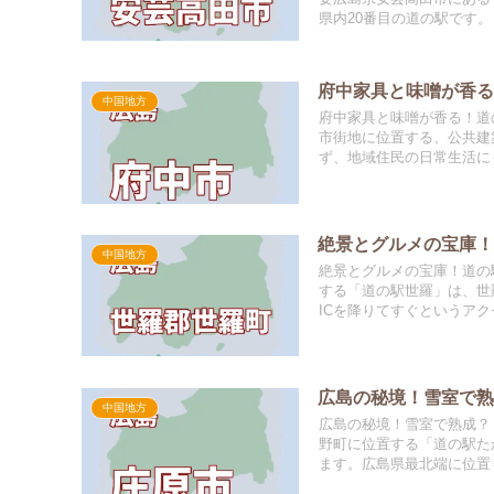
県内20番目の道の駅です。
府中家具と味噌が香
中国地方
府中家具と味噌が香る！道
市街地に位置する、公共建
ず、地域住民の日常生活にも
絶景とグルメの宝庫
中国地方
絶景とグルメの宝庫！道の
する「道の駅世羅」は、世
ICを降りてすぐというアク
広島の秘境！雪室で
中国地方
広島の秘境！雪室で熟成？
野町に位置する「道の駅た
ます。広島県最北端に位置し