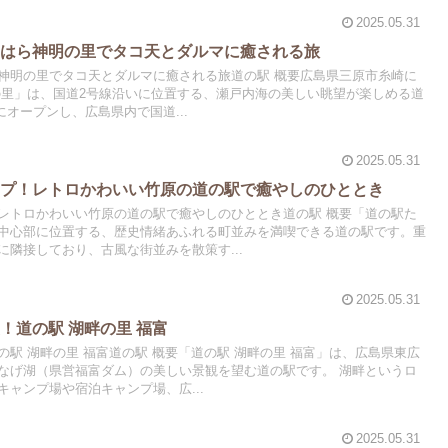
2025.05.31
みはら神明の里でタコ天とダルマに癒される旅
神明の里でタコ天とダルマに癒される旅道の駅 概要広島県三原市糸崎に
の里」は、国道2号線沿いに位置する、瀬戸内海の美しい眺望が楽しめる道
日にオープンし、広島県内で国道...
2025.05.31
ップ！レトロかわいい竹原の道の駅で癒やしのひととき
レトロかわいい竹原の道の駅で癒やしのひととき道の駅 概要「道の駅た
中心部に位置する、歴史情緒あふれる町並みを満喫できる道の駅です。重
隣接しており、古風な街並みを散策す...
2025.05.31
！道の駅 湖畔の里 福富
駅 湖畔の里 福富道の駅 概要「道の駅 湖畔の里 福富」は、広島県東広
なげ湖（県営福富ダム）の美しい景観を望む道の駅です。 湖畔というロ
ャンプ場や宿泊キャンプ場、広...
2025.05.31