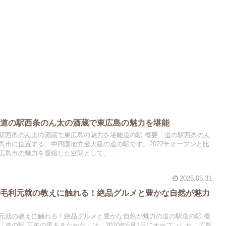
！道の駅西条のん太の酒蔵で東広島の魅力を堪能
駅西条のん太の酒蔵で東広島の魅力を堪能道の駅 概要「道の駅西条のん
島市に位置する、中四国地方最大級の道の駅です。2022年オープンと比
島市の魅力を凝縮した空間として、...
2025.05.31
で毛利元就の教えに触れる！絶品グルメと豊かな自然が魅力
元就の教えに触れる！絶品グルメと豊かな自然が魅力の道の駅道の駅 概
道の駅 三矢の里あきたかた」は、2020年6月1日にオープンした、広島