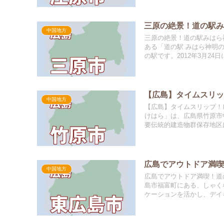
三原の絶景！道の駅
中国地方
三原の絶景！道の駅みはら
ある「道の駅 みはら神明
の駅です。2012年3月24
【広島】タイムスリ
中国地方
【広島】タイムスリップ！
けはら」は、広島県竹原市
要伝統的建造物群保存地区に
広島でアウトドア満喫
中国地方
広島でアウトドア満喫！道の
島市福富町にある、しゃく
ケーションを活かし、デイキ