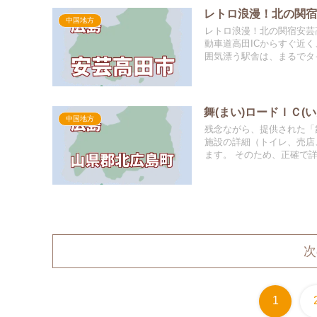
レトロ浪漫！北の関
中国地方
レトロ浪漫！北の関宿安芸
動車道高田ICからすぐ近
囲気漂う駅舎は、まるでタイ
舞(まい)ロードＩＣ(いん
中国地方
残念ながら、提供された「
施設の詳細（トイレ、売店
ます。 そのため、正確で詳
次
1