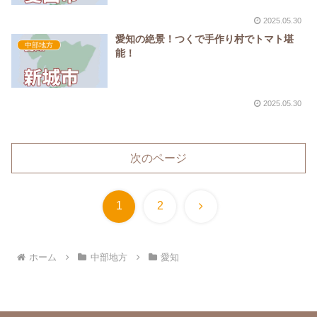
2025.05.30
愛知の絶景！つくで手作り村でトマト堪
中部地方
能！
2025.05.30
次のページ
次
1
2
へ
ホーム
中部地方
愛知