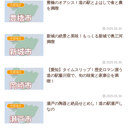
豊橋のオアシス！道の駅とよはしで食と農
中部地方
を満喫
2025.05.30
新城の絶景と美味！もっくる新城で奥三河
中部地方
満喫
2025.05.30
【愛知】タイムスリップ！歴史ロマン漂う
中部地方
道の駅藤川宿で、旬の味覚と家康公を満
喫！
2025.05.30
瀬戸の陶器と絶品せとめし！道の駅瀬戸し
中部地方
なの