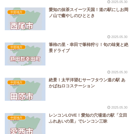
2025.05.30
愛知の抹茶スイーツ天国！道の駅にしお岡
中部地方
ノ山で癒やしのひととき
2025.05.30
筆柿の里・幸田で筆柿狩り！旬の味覚と絶
中部地方
景ドライブ
2025.05.30
絶景！太平洋望むサーフタウン道の駅 あ
中部地方
かばねロコステーション
2025.05.30
レンコンLOVE！愛知の穴場道の駅「立田
中部地方
ふれあいの里」でレンコン三昧