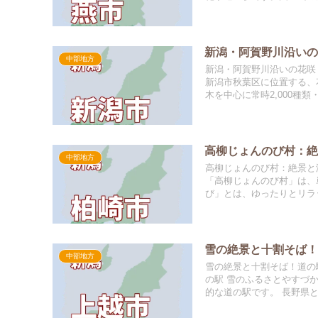
新潟・阿賀野川沿い
中部地方
新潟・阿賀野川沿いの花咲
新潟市秋葉区に位置する、
木を中心に常時2,000種類
高柳じょんのび村：
中部地方
高柳じょんのび村：絶景と
「高柳じょんのび村」は、
び」とは、ゆったりとリラッ
雪の絶景と十割そば
中部地方
雪の絶景と十割そば！道の
の駅 雪のふるさとやすづ
的な道の駅です。 長野県と