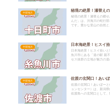
秘境の絶景！瀬替え
中部地方
秘境の絶景！瀬替えの郷せ
んだ」は、渋海川の蛇行部
です。豊かな里山の自然と、
日本海絶景！ヒスイ
中部地方
日本海絶景！ヒスイ拾いと
魚川市にある「道の駅 親
セス抜群の立地が魅力の道の
佐渡の玄関口！あい
中部地方
佐渡の玄関口！あいぽーと
ョンセンター）は、新潟県
佐渡島への玄関口として、観