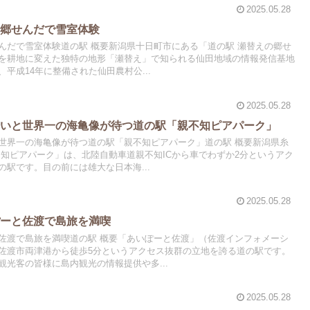
2025.05.28
の郷せんだで雪室体験
んだで雪室体験道の駅 概要新潟県十日町市にある「道の駅 瀬替えの郷せ
を耕地に変えた独特の地形「瀬替え」で知られる仙田地域の情報発信基地
平成14年に整備された仙田農村公...
2025.05.28
拾いと世界一の海亀像が待つ道の駅「親不知ピアパーク」
世界一の海亀像が待つ道の駅「親不知ピアパーク」道の駅 概要新潟県糸
不知ピアパーク」は、北陸自動車道親不知ICから車でわずか2分というアク
駅です。目の前には雄大な日本海...
2025.05.28
ぽーと佐渡で島旅を満喫
佐渡で島旅を満喫道の駅 概要「あいぽーと佐渡」（佐渡インフォメーシ
佐渡市両津港から徒歩5分というアクセス抜群の立地を誇る道の駅です。
光客の皆様に島内観光の情報提供や多...
2025.05.28