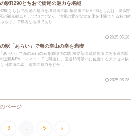
の駅R290とちおで栃尾の魅力を堪能
290とちおで栃尾の魅力を堪能道の駅 概要道の駅R290とちおは、新潟県
尾の観光拠点としてだけでなく、地元の豊かな食文化を体験できる魅力的
ぶらげ」で有名な地域であり...
2025.05.28
道の駅「あらい」で海の幸山の幸を満喫
「あらい」で海の幸山の幸を満喫道の駅 概要新潟県妙高市にある道の駅
車道新井PA・スマートICに隣接し、国道18号沿いに位置するアクセス抜
と日本海の幸、両方の魅力を存分...
2025.05.28
のページ
次
3
…
5