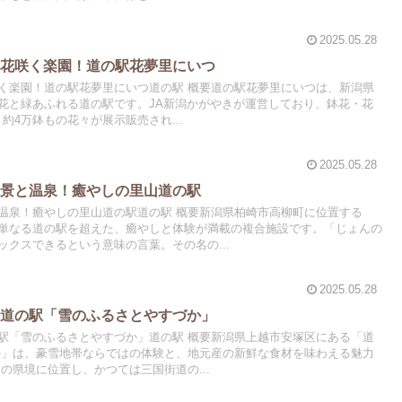
2025.05.28
の花咲く楽園！道の駅花夢里にいつ
く楽園！道の駅花夢里にいつ道の駅 概要道の駅花夢里にいつは、新潟県
花と緑あふれる道の駅です。JA新潟かがやきが運営しており、鉢花・花
・約4万鉢もの花々が展示販売され...
2025.05.28
絶景と温泉！癒やしの里山道の駅
温泉！癒やしの里山道の駅道の駅 概要新潟県柏崎市高柳町に位置する
単なる道の駅を超えた、癒やしと体験が満載の複合施設です。「じょんの
クスできるという意味の言葉。その名の...
2025.05.28
！道の駅「雪のふるさとやすづか」
駅「雪のふるさとやすづか」道の駅 概要新潟県上越市安塚区にある「道
か」は、豪雪地帯ならではの体験と、地元産の新鮮な食材を味わえる魅力
の県境に位置し、かつては三国街道の...