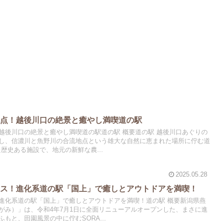
流点！越後川口の絶景と癒やし満喫道の駅
越後川口の絶景と癒やし満喫道の駅道の駅 概要道の駅 越後川口あぐりの
し、信濃川と魚野川の合流地点という雄大な自然に恵まれた場所に佇む道
た歴史ある施設で、地元の新鮮な農...
2025.05.28
シス！進化系道の駅「国上」で癒しとアウトドアを満喫！
進化系道の駅「国上」で癒しとアウトドアを満喫！道の駅 概要新潟県燕
がみ）」は、令和4年7月1日に全面リニューアルオープンした、まさに進
もと、田園風景の中に佇むSORA...