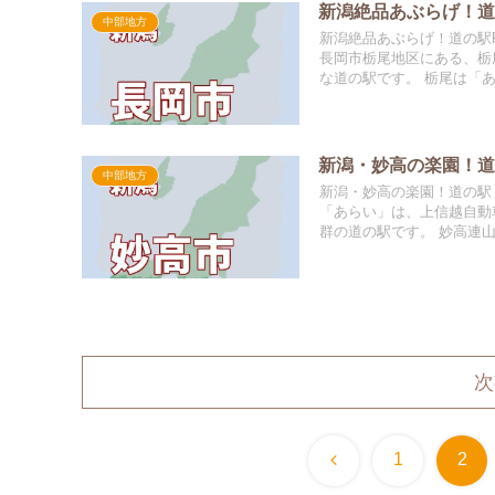
新潟絶品あぶらげ！道
中部地方
新潟絶品あぶらげ！道の駅R
長岡市栃尾地区にある、栃
な道の駅です。 栃尾は「あ
新潟・妙高の楽園！
中部地方
新潟・妙高の楽園！道の駅
「あらい」は、上信越自動
群の道の駅です。 妙高連山
次
前
1
2