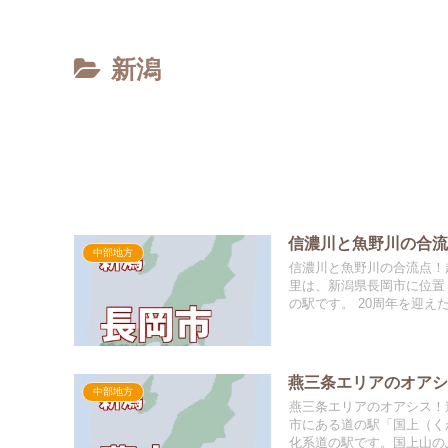
新潟
信濃川と魚野川の合
中部地方
信濃川と魚野川の合流点！
里は、新潟県長岡市に位置
の駅です。 20周年を迎え
燕三条エリアのオア
中部地方
燕三条エリアのオアシス！
市にある道の駅「国上（く
化系道の駅です。国上山のふ