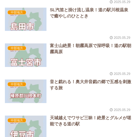
2025.05.29
SL汽笛と掛け流し温泉！道の駅川根温泉
中部地方
で癒やしのひととき
2025.05.29
富士山絶景！朝霧高原で深呼吸！道の駅朝
中部地方
霧高原
2025.05.29
音と戯れる！奥大井音戯の郷で五感を刺激
中部地方
する旅
2025.05.29
天城越えでワサビ三昧！絶景とグルメが堪
中部地方
能できる道の駅