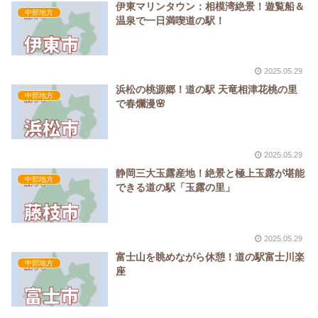
伊東マリンタウン：相模湾絶景！遊覧船＆
中部地方
温泉で一日満喫道の駅！
2025.05.29
浜松の桃源郷！道の駅 天竜相津花桃の里
中部地方
で春爛漫🌸
2025.05.29
静岡三大玉露産地！絶景と極上玉露が堪能
中部地方
できる道の駅「玉露の里」
2025.05.29
富士山を眺めながら休憩！道の駅富士川楽
中部地方
座