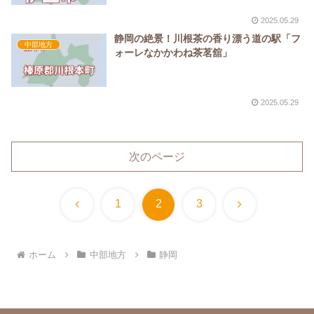
2025.05.29
静岡の絶景！川根茶の香り漂う道の駅「フ
中部地方
ォーレなかかわね茶茗舘」
2025.05.29
次のページ
前
次
1
2
3
へ
へ
ホーム
中部地方
静岡