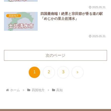
2025.05.31
四国最南端！絶景と宗田節が香る道の駅
四国地方
「めじかの里土佐清水」
2025.05.31
次のページ
次
1
2
3
へ
ホーム
四国地方
高知