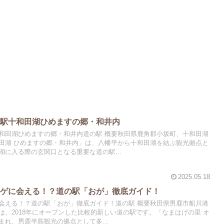
の駅十和田湖ひめますの郷・和井内
和田湖ひめますの郷・和井内道の駅 概要秋田県鹿角郡小坂町、十和田湖
田湖 ひめますの郷・和井内」は、八幡平から十和田湖を結ぶ観光拠点と
に入る際の玄関口となる重要な道の駅...
2025.05.18
ハゲに会える！？道の駅「おが」徹底ガイド！
会える！？道の駅「おが」徹底ガイド！道の駅 概要秋田県男鹿市船川港
は、2018年にオープンした比較的新しい道の駅です。「なまはげの里 オ
れ、男鹿半島観光の拠点として多...