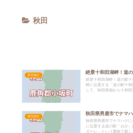
秋田
絶景十和田湖畔！道
東北地方
絶景十和田湖畔！道の駅十
畔に位置する「道の駅十和
して、秋田県側から十和田湖
秋田県男鹿市でナマ
東北地方
秋田県男鹿市でナマハゲに
に位置する道の駅「おが」
ガーレ」という愛称で親しま