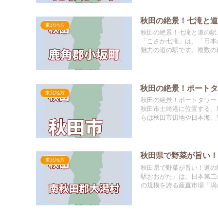
秋田の絶景！七滝と
東北地方
秋田の絶景！七滝と道の駅
「こさか七滝」は、「日本
魅力の道の駅です。複数の建
秋田の絶景！ポート
東北地方
秋田の絶景！ポートタワー
秋田市土崎港に位置する、
らは秋田市街地や日本海、男
秋田県で野菜が旨い
東北地方
秋田県で野菜が旨い！道の
駅おおがた」は、日本第二
の規模を誇る産直市場「潟の