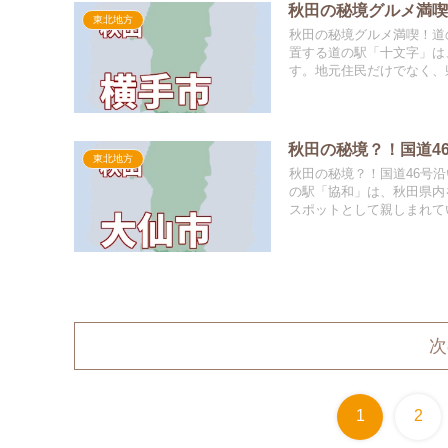
秋田の秘境グルメ満
東北地方
秋田の秘境グルメ満喫！道
置する道の駅「十文字」は
す。地元住民だけでなく、県
秋田の秘境？！国道4
東北地方
秋田の秘境？！国道46号
の駅「協和」は、秋田県内
スポットとして親しまれてい
次
1
2