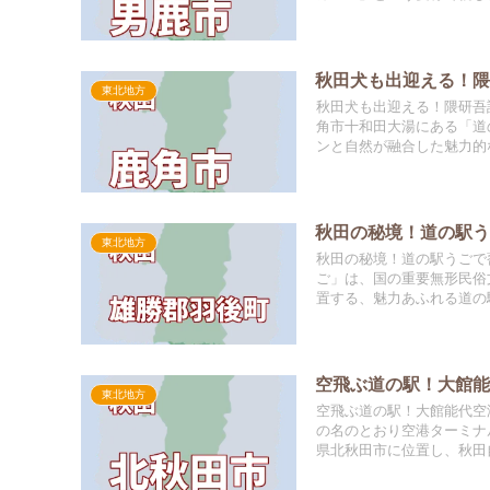
秋田犬も出迎える！
東北地方
秋田犬も出迎える！隈研吾
角市十和田大湯にある「道
ンと自然が融合した魅力的な
秋田の秘境！道の駅
東北地方
秋田の秘境！道の駅うごで
ご」は、国の重要無形民俗
置する、魅力あふれる道の駅
空飛ぶ道の駅！大館
東北地方
空飛ぶ道の駅！大館能代空
の名のとおり空港ターミナ
県北秋田市に位置し、秋田自