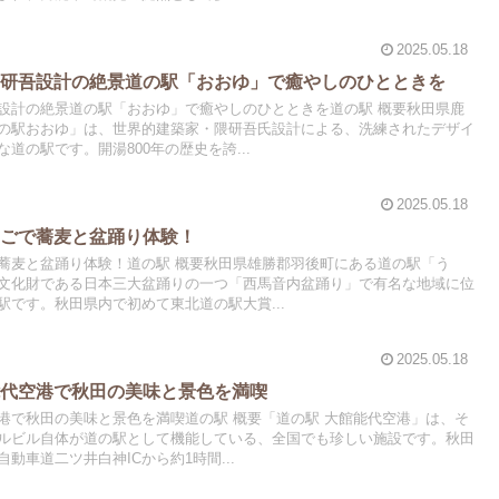
2025.05.18
隈研吾設計の絶景道の駅「おおゆ」で癒やしのひとときを
設計の絶景道の駅「おおゆ」で癒やしのひとときを道の駅 概要秋田県鹿
の駅おおゆ」は、世界的建築家・隈研吾氏設計による、洗練されたデザイ
道の駅です。開湯800年の歴史を誇...
2025.05.18
うごで蕎麦と盆踊り体験！
蕎麦と盆踊り体験！道の駅 概要秋田県雄勝郡羽後町にある道の駅「う
文化財である日本三大盆踊りの一つ「西馬音内盆踊り」で有名な地域に位
です。秋田県内で初めて東北道の駅大賞...
2025.05.18
能代空港で秋田の美味と景色を満喫
港で秋田の美味と景色を満喫道の駅 概要「道の駅 大館能代空港」は、そ
ルビル自体が道の駅として機能している、全国でも珍しい施設です。秋田
動車道二ツ井白神ICから約1時間...