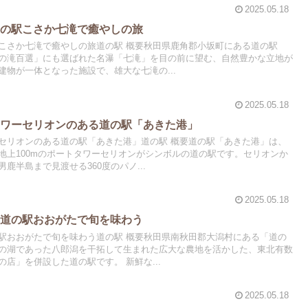
2025.05.18
道の駅こさか七滝で癒やしの旅
こさか七滝で癒やしの旅道の駅 概要秋田県鹿角郡小坂町にある道の駅
の滝百選」にも選ばれた名瀑「七滝」を目の前に望む、自然豊かな立地が
物が一体となった施設で、雄大な七滝の...
2025.05.18
タワーセリオンのある道の駅「あきた港」
セリオンのある道の駅「あきた港」道の駅 概要道の駅「あきた港」は、
地上100mのポートタワーセリオンがシンボルの道の駅です。セリオンか
鹿半島まで見渡せる360度のパノ...
2025.05.18
！道の駅おおがたで旬を味わう
駅おおがたで旬を味わう道の駅 概要秋田県南秋田郡大潟村にある「道の
の湖であった八郎潟を干拓して生まれた広大な農地を活かした、東北有数
店」を併設した道の駅です。 新鮮な...
2025.05.18