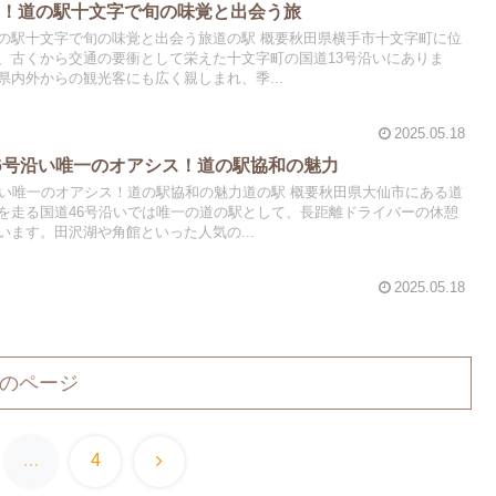
喫！道の駅十文字で旬の味覚と出会う旅
の駅十文字で旬の味覚と出会う旅道の駅 概要秋田県横手市十文字町に位
、古くから交通の要衝として栄えた十文字町の国道13号沿いにありま
内外からの観光客にも広く親しまれ、季...
2025.05.18
6号沿い唯一のオアシス！道の駅協和の魅力
沿い唯一のオアシス！道の駅協和の魅力道の駅 概要秋田県大仙市にある道
を走る国道46号沿いでは唯一の道の駅として、長距離ドライバーの休憩
ます。田沢湖や角館といった人気の...
2025.05.18
のページ
次
…
4