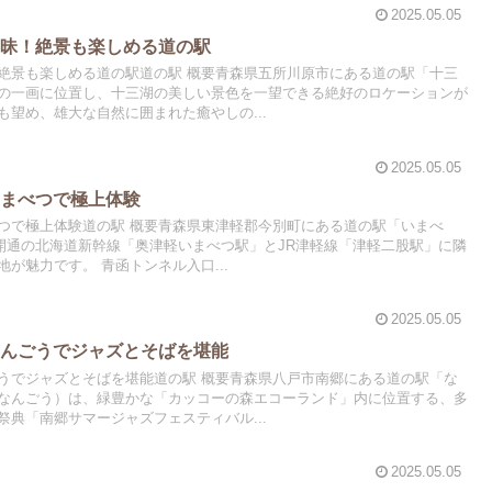
2025.05.05
三昧！絶景も楽しめる道の駅
絶景も楽しめる道の駅道の駅 概要青森県五所川原市にある道の駅「十三
の一画に位置し、十三湖の美しい景色を一望できる絶好のロケーションが
望め、雄大な自然に囲まれた癒やしの...
2025.05.05
いまべつで極上体験
つで極上体験道の駅 概要青森県東津軽郡今別町にある道の駅「いまべ
日開通の北海道新幹線「奥津軽いまべつ駅」とJR津軽線「津軽二股駅」に隣
が魅力です。 青函トンネル入口...
2025.05.05
なんごうでジャズとそばを堪能
うでジャズとそばを堪能道の駅 概要青森県八戸市南郷にある道の駅「な
なんごう）は、緑豊かな「カッコーの森エコーランド」内に位置する、多
典「南郷サマージャズフェスティバル...
2025.05.05