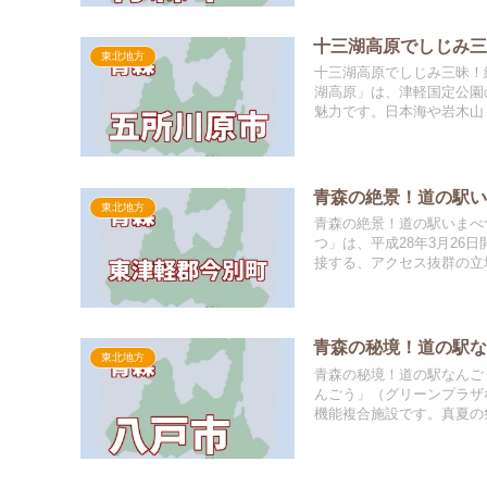
十三湖高原でしじみ
東北地方
十三湖高原でしじみ三昧！
湖高原」は、津軽国定公園
魅力です。日本海や岩木山も
青森の絶景！道の駅
東北地方
青森の絶景！道の駅いまべ
つ」は、平成28年3月26
接する、アクセス抜群の立地
青森の秘境！道の駅
東北地方
青森の秘境！道の駅なんご
んごう」（グリーンプラザ
機能複合施設です。真夏の祭