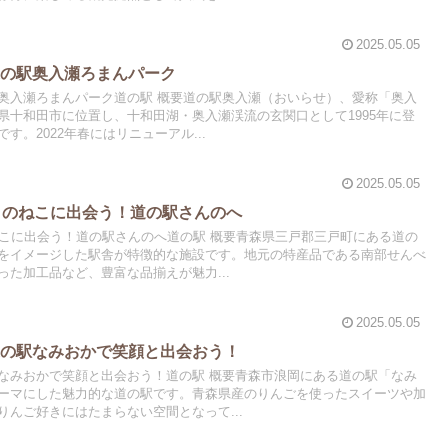
2025.05.05
道の駅奥入瀬ろまんパーク
奥入瀬ろまんパーク道の駅 概要道の駅奥入瀬（おいらせ）、愛称「奥入
県十和田市に位置し、十和田湖・奥入瀬渓流の玄関口として1995年に登
す。2022年春にはリニューアル...
2025.05.05
きのねこに出会う！道の駅さんのへ
ねこに出会う！道の駅さんのへ道の駅 概要青森県三戸郡三戸町にある道の
をイメージした駅舎が特徴的な施設です。地元の特産品である南部せんべ
た加工品など、豊富な品揃えが魅力...
2025.05.05
道の駅なみおかで笑顔と出会おう！
なみおかで笑顔と出会おう！道の駅 概要青森市浪岡にある道の駅「なみ
ーマにした魅力的な道の駅です。青森県産のりんごを使ったスイーツや加
んご好きにはたまらない空間となって...