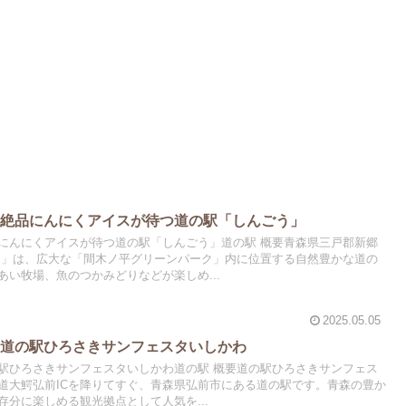
！絶品にんにくアイスが待つ道の駅「しんごう」
にんにくアイスが待つ道の駅「しんごう」道の駅 概要青森県三戸郡新郷
う」は、広大な「間木ノ平グリーンパーク」内に位置する自然豊かな道の
い牧場、魚のつかみどりなどが楽しめ...
2025.05.05
！道の駅ひろさきサンフェスタいしかわ
駅ひろさきサンフェスタいしかわ道の駅 概要道の駅ひろさきサンフェス
道大鰐弘前ICを降りてすぐ、青森県弘前市にある道の駅です。青森の豊か
分に楽しめる観光拠点として人気を...