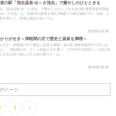
道の駅「浅虫温泉 ゆ～さ浅虫」で癒やしのひとときを
駅「浅虫温泉 ゆ～さ浅虫」で癒やしのひとときを道の駅 概要青森県青森
 ゆ～さ浅虫」は、陸奥湾の絶景を望む5階建ての複合施設です。温泉、レ
市場など、多様な施設が揃ってお...
2025.05.05
いかりがせき～津軽関の庄で歴史と温泉を満喫～
がせき～津軽関の庄で歴史と温泉を満喫～道の駅 概要青森県平川市にあ
は、「津軽関の庄」という副題が示す通り、江戸時代の関所といで湯の里
文化を肌で感じられる道の駅です。山...
2025.05.05
のページ
次
2
3