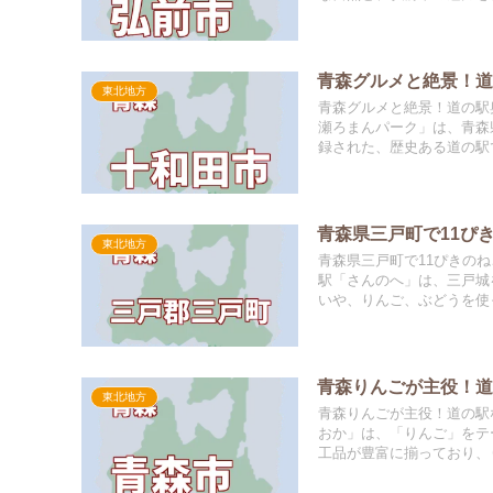
青森グルメと絶景！
東北地方
青森グルメと絶景！道の駅
瀬ろまんパーク」は、青森
録された、歴史ある道の駅で
青森県三戸町で11ぴ
東北地方
青森県三戸町で11ぴきの
駅「さんのへ」は、三戸城
いや、りんご、ぶどうを使っ
青森りんごが主役！
東北地方
青森りんごが主役！道の駅
おか」は、「りんご」をテ
工品が豊富に揃っており、り