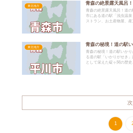
青森の絶景露天風呂！
東北地方
青森の絶景露天風呂！道の
市にある道の駅「浅虫温泉
ストラン、お土産物屋、産直
青森の秘境！道の駅
東北地方
青森の秘境！道の駅いかり
る道の駅「いかりがせき」
として栄えた碇ヶ関の歴史と
次
1