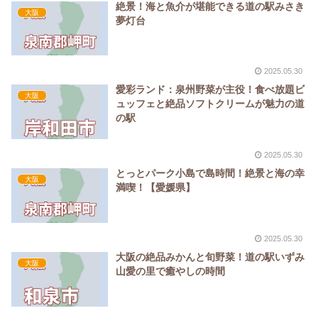
絶景！海と魚介が堪能できる道の駅みさき
大阪
夢灯台
2025.05.30
愛彩ランド：泉州野菜が主役！食べ放題ビ
大阪
ュッフェと絶品ソフトクリームが魅力の道
の駅
2025.05.30
とっとパーク小島で島時間！絶景と海の幸
大阪
満喫！【愛媛県】
2025.05.30
大阪の絶品みかんと旬野菜！道の駅いずみ
大阪
山愛の里で癒やしの時間