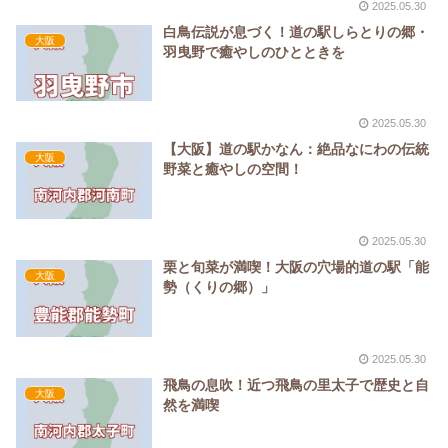
2025.05.30
白鳥伝説が息づく！道の駅しらとりの郷・
大阪
羽曳野で癒やしのひとときを
2025.05.30
【大阪】道の駅かなん：絶品なにわの伝統
大阪
野菜と癒やしの空間！
2025.05.30
栗と旬菜が満喫！大阪の穴場的道の駅「能
大阪
勢（くりの郷）」
2025.05.30
飛鳥の息吹！近つ飛鳥の里太子で歴史と自
大阪
然を満喫