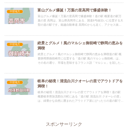
富山グルメ爆誕！万葉の里高岡で爆盛体験！
中部地方
富山グルメ爆誕！万葉の里高岡で爆盛体験！道の駅 概要道の駅万
葉の里 高岡は、富山県高岡市にある、国道8号線沿いに位置する大
型の道の駅です。能越自動車道 高岡ICからも近く、アクセス抜
群！2000種類を超える豊富な品揃えを誇るお土産コーナーは...
絶景とグルメ！風のマルシェ御前崎で静岡の恵みを
中部地方
満喫
絶景とグルメ！風のマルシェ御前崎で静岡の恵みを満喫道の駅 概
要静岡県御前崎市に位置する「道の駅 風のマルシェ御前崎」は、
その名の通り、市場を意味するフランス語「マルシェ」を冠した、
新鮮な農産物と海の幸が魅力の道の駅です。 遠州灘の雄大な景
色...
岐阜の秘境！清流白川クオーレの里でアウトドアを
中部地方
満喫！
岐阜の秘境！清流白川クオーレの里でアウトドアを満喫！道の駅
概要岐阜県加茂郡白川町にある「道の駅 清流白川 クオーレの里」
は、緑豊かな自然に囲まれたアウトドア派にぴったりの道の駅で
す。清流・白川が流れ、キャンプ、バーベキュー、川遊びなど、
大...
スポンサーリンク