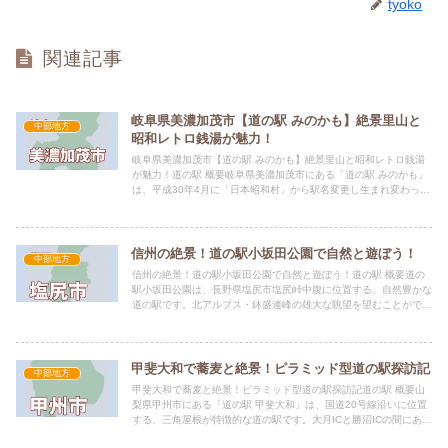
tyoko
関連記事
岐阜県美濃加茂市【道の駅 みのかも】絶景里山と
中部地方
昭和レトロ銭湯が魅力！
岐阜県美濃加茂市【道の駅 みのかも】絶景里山と昭和レトロ銭湯
が魅力！道の駅 概要岐阜県美濃加茂市にある「道の駅 みのかも」
は、平成30年4月に「日本昭和村」から駅名変更し生まれ変わった
道の駅です。 「ぎふ清流里山公園」と併設しており、岐阜県...
信州の絶景！道の駅小坂田公園で自然と遊ぼう！
中部地方
信州の絶景！道の駅小坂田公園で自然と遊ぼう！道の駅 概要道の
駅小坂田公園は、長野県塩尻市塩尻峠中腹に位置する、自然豊かな
道の駅です。北アルプス・鉢盛連峰の雄大な眺望を望むことがで
き、ゴーカートやマレットゴルフなどのアクティビティも充実して
お...
甲斐大和で蕎麦と絶景！ピラミッド型道の駅探訪記
中部地方
甲斐大和で蕎麦と絶景！ピラミッド型道の駅探訪記道の駅 概要山
梨県甲州市にある「道の駅 甲斐大和」は、国道20号線沿いに位置
する、三角屋根が特徴的な道の駅です。大月ICと勝沼ICの間にあ
り、アクセスも良好。周辺には緑豊かな日川渓谷や武田家ゆか...