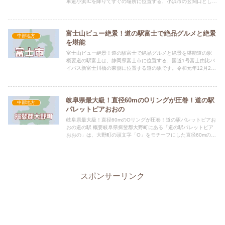
車道小浜ICを降りてすぐの場所に位置する、小浜市の玄関口として
親しまれる道の駅です。小浜の豊かな海と里山の恵みを凝縮した...
富士山ビュー絶景！道の駅富士で絶品グルメと絶景
中部地方
を堪能
富士山ビュー絶景！道の駅富士で絶品グルメと絶景を堪能道の駅
概要道の駅富士は、静岡県富士市に位置する、国道1号富士由比バ
イパス新富士川橋の東側に位置する道の駅です。令和元年12月21
日にリニューアルオープンしたばかりで、最新の設備と魅力的な...
岐阜県最大級！直径60mのOリングが圧巻！道の駅
中部地方
パレットピアおおの
岐阜県最大級！直径60mのOリングが圧巻！道の駅パレットピアお
おの道の駅 概要岐阜県揖斐郡大野町にある「道の駅パレットピア
おおの」は、大野町の頭文字「O」をモチーフにした直径60mの巨
大な屋根付き回廊「Oリング」が最大の特徴です。岐阜県内最...
スポンサーリンク