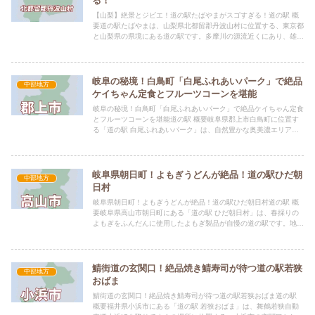
る！
【山梨】絶景とジビエ！道の駅たばやまがスゴすぎる！道の駅 概
要道の駅たばやまは、山梨県北都留郡丹波山村に位置する、東京都
と山梨県の県境にある道の駅です。多摩川の源流近くにあり、雄大
な自然に囲まれた、のどかな山里の風景が広がっています。都心
か...
岐阜の秘境！白鳥町「白尾ふれあいパーク」で絶品
中部地方
ケイちゃん定食とフルーツコーンを堪能
岐阜の秘境！白鳥町「白尾ふれあいパーク」で絶品ケイちゃん定食
とフルーツコーンを堪能道の駅 概要岐阜県郡上市白鳥町に位置す
る「道の駅 白尾ふれあいパーク」は、自然豊かな奥美濃エリアに
あり、地元の食材をふんだんに使った料理や特産品が楽しめる魅
力...
岐阜県朝日町！よもぎうどんが絶品！道の駅ひだ朝
中部地方
日村
岐阜県朝日町！よもぎうどんが絶品！道の駅ひだ朝日村道の駅 概
要岐阜県高山市朝日町にある「道の駅 ひだ朝日村」は、春採りの
よもぎをふんだんに使用したよもぎ製品が自慢の道の駅です。地元
朝日町の情報発信拠点として、地域住民の交流の場としても親し
ま...
鯖街道の玄関口！絶品焼き鯖寿司が待つ道の駅若狭
中部地方
おばま
鯖街道の玄関口！絶品焼き鯖寿司が待つ道の駅若狭おばま道の駅
概要福井県小浜市にある「道の駅 若狭おばま」は、舞鶴若狭自動