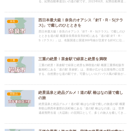
る、紀勢自動車道沿いの道の駅です。2015年8月、紀勢自動車道南
紀田辺～南紀白浜間の開通に合わせてオープンしました。上富田...
西日本最大級！奈良のオアシス「針T・R・S(テラ
奈良
ス)」で癒しのひとときを
西日本最大級！奈良のオアシス「針T・R・S(テラス)」で癒しのひ
とときを道の駅 概要奈良県奈良市針町にある「道の駅 針T・R・
S（テラス）」は、名阪国道と国道369号線が交差する針ICに位置
する、西日本最大級規模を誇る道の駅です。広大な敷地...
三重の絶景！茶倉駅で緑茶と絶景を満喫
三重
三重の絶景！茶倉駅で緑茶と絶景を満喫道の駅 概要三重県松阪市
飯南町にある「道の駅 茶倉駅」は、茶畑が広がる丘陵地帯に位置
する、自然豊かな道の駅です。可愛らしいログハウス風の駅舎が特
徴で、眼下に広がる櫛田川の清流と、周囲の山々、そして一面の
茶...
絶景温泉と絶品グルメ！道の駅 椿はなの湯で癒し
和歌山
の旅
絶景温泉と絶品グルメ！道の駅 椿はなの湯で癒しの旅道の駅 概要
和歌山県西牟婁郡白浜町椿にある「道の駅 椿はなの湯」は、世界
遺産熊野古道（大辺路）の玄関口として、多くの旅人を癒してきた
歴史ある温泉地「椿温泉」に位置しています。良質な天然温泉を...