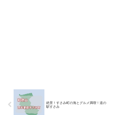
絶景！すさみ町の海とグルメ満喫！道の
駅すさみ