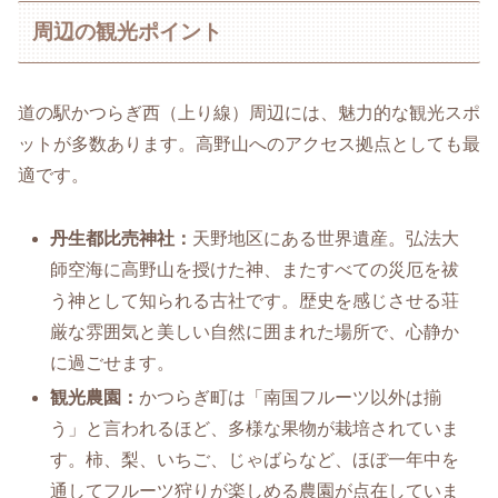
周辺の観光ポイント
道の駅かつらぎ西（上り線）周辺には、魅力的な観光スポ
ットが多数あります。高野山へのアクセス拠点としても最
適です。
丹生都比売神社：
天野地区にある世界遺産。弘法大
師空海に高野山を授けた神、またすべての災厄を祓
う神として知られる古社です。歴史を感じさせる荘
厳な雰囲気と美しい自然に囲まれた場所で、心静か
に過ごせます。
観光農園：
かつらぎ町は「南国フルーツ以外は揃
う」と言われるほど、多様な果物が栽培されていま
す。柿、梨、いちご、じゃばらなど、ほぼ一年中を
通してフルーツ狩りが楽しめる農園が点在していま