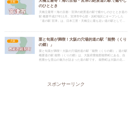
天橋立最寄！海の京都・宮津の絶景道の駅で癒やし
京都
のひととき
天橋立最寄！海の京都・宮津の絶景道の駅で癒やしのひととき道の
駅 概要平成27年11月、宮津市中心部・浜町地区にオープンした
「道の駅 宮津」は、日本三景・天橋立に最も近い道の駅として、
観光の拠点として最適な立地を誇ります。「海の京都」の玄関口...
栗と旬菜が満喫！大阪の穴場的道の駅「能勢（くり
大阪
の郷）」
栗と旬菜が満喫！大阪の穴場的道の駅「能勢（くりの郷）」道の駅
概要道の駅 能勢（くりの郷）は、大阪府豊能郡能勢町にある、自
然豊かな里山の魅力が詰まった道の駅です。 能勢町は大阪の北部
に位置し、豊かな自然に恵まれた地域。春は桜、夏は蛍、秋は栗...
スポンサーリンク