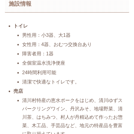
施設情報
トイレ
男性用：小3器、大1器
女性用：4器、おむつ交換台あり
障害者用：1器
全個室温水洗浄便座
24時間利用可能
清潔で快適なトイレです。
売店
清川村特産の恵水ポークをはじめ、清川ゆずス
パークリングワイン、丹沢みそ、地場野菜、清
川茶、はちみつ、村人が丹精込めて作ったお惣
菜、木工品、手芸品など、地元の特産品を豊富
に取り揃えています。