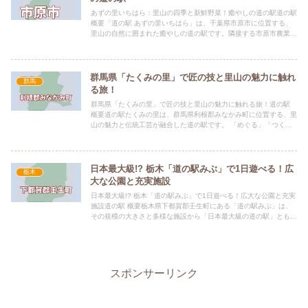
あずの里いちはら：里山の四季と新鮮野菜！癒やしの道の駅道の駅
概要「道の駅 あずの里いちはら」は、千葉県市原市に位置する、
里山の自然に囲まれた癒やしの道の駅です。隣接する市原市農業セ
ンターと一体的に利用でき、四季折々の風景と新鮮な農産物、そ...
群馬県「たくみの里」で匠の技と里山の魅力に触れ
群馬
る旅！
群馬県「たくみの里」で匠の技と里山の魅力に触れる旅！道の駅
概要道の駅たくみの里は、群馬県利根郡みなかみ町に位置する、里
山の魅力と伝統工芸が融合した道の駅です。 「めぐる」「つく
る」「たべる」「かう」「とまる」をテーマに、25軒ものたくみ
の...
日本最大級!? 栃木「道の駅みぶ」で1日遊べる！広
栃木
大な公園と充実施設
日本最大級!? 栃木「道の駅みぶ」で1日遊べる！広大な公園と充実
施設道の駅 概要栃木県下都賀郡壬生町にある「道の駅みぶ」は、
その規模の大きさと多様な施設から「日本最大級の道の駅」とも称
される、家族連れに人気のスポットです。 みぶハイウェーパ...
スポンサーリンク