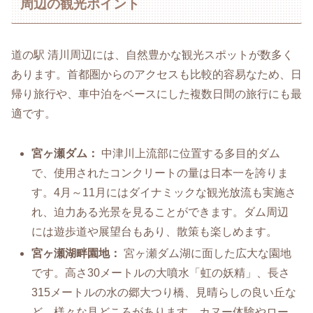
周辺の観光ポイント
道の駅 清川周辺には、自然豊かな観光スポットが数多く
あります。首都圏からのアクセスも比較的容易なため、日
帰り旅行や、車中泊をベースにした複数日間の旅行にも最
適です。
宮ヶ瀬ダム：
中津川上流部に位置する多目的ダム
で、使用されたコンクリートの量は日本一を誇りま
す。4月～11月にはダイナミックな観光放流も実施さ
れ、迫力ある光景を見ることができます。ダム周辺
には遊歩道や展望台もあり、散策も楽しめます。
宮ヶ瀬湖畔園地：
宮ヶ瀬ダム湖に面した広大な園地
です。高さ30メートルの大噴水「虹の妖精」、長さ
315メートルの水の郷大つり橋、見晴らしの良い丘な
ど、様々な見どころがあります。カヌー体験やロー