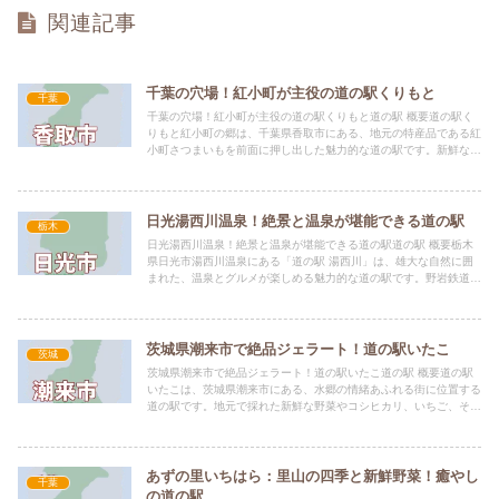
関連記事
千葉の穴場！紅小町が主役の道の駅くりもと
千葉
千葉の穴場！紅小町が主役の道の駅くりもと道の駅 概要道の駅く
りもと紅小町の郷は、千葉県香取市にある、地元の特産品である紅
小町さつまいもを前面に押し出した魅力的な道の駅です。新鮮な農
産物直売所では、朝採りの野菜や紅小町をはじめとした地元産の
ぶ...
日光湯西川温泉！絶景と温泉が堪能できる道の駅
栃木
日光湯西川温泉！絶景と温泉が堪能できる道の駅道の駅 概要栃木
県日光市湯西川温泉にある「道の駅 湯西川」は、雄大な自然に囲
まれた、温泉とグルメが楽しめる魅力的な道の駅です。野岩鉄道会
津鬼怒川線「湯西川温泉駅」に直結しており、電車でのアクセス
も...
茨城県潮来市で絶品ジェラート！道の駅いたこ
茨城
茨城県潮来市で絶品ジェラート！道の駅いたこ道の駅 概要道の駅
いたこは、茨城県潮来市にある、水郷の情緒あふれる街に位置する
道の駅です。地元で採れた新鮮な野菜やコシヒカリ、いちご、そし
て特産の「虹どら焼き」や手作りヨーグルトなど、魅力的な地元
産...
あずの里いちはら：里山の四季と新鮮野菜！癒やし
千葉
の道の駅