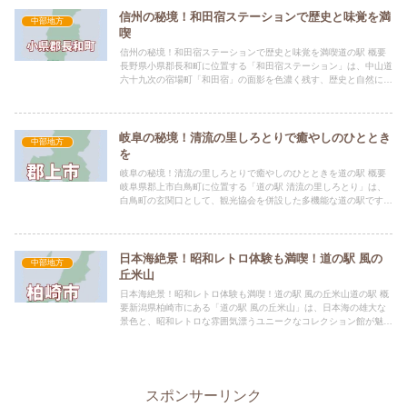
信州の秘境！和田宿ステーションで歴史と味覚を満
中部地方
喫
信州の秘境！和田宿ステーションで歴史と味覚を満喫道の駅 概要
長野県小県郡長和町に位置する「和田宿ステーション」は、中山道
六十九次の宿場町「和田宿」の面影を色濃く残す、歴史と自然に恵
まれた道の駅です。標高820mの高原にあり、雄大な自然と静寂...
岐阜の秘境！清流の里しろとりで癒やしのひととき
中部地方
を
岐阜の秘境！清流の里しろとりで癒やしのひとときを道の駅 概要
岐阜県郡上市白鳥町に位置する「道の駅 清流の里しろとり」は、
白鳥町の玄関口として、観光協会を併設した多機能な道の駅です。
福井・北陸方面との防災・観光交流拠点としての役割も担ってお
り...
日本海絶景！昭和レトロ体験も満喫！道の駅 風の
中部地方
丘米山
日本海絶景！昭和レトロ体験も満喫！道の駅 風の丘米山道の駅 概
要新潟県柏崎市にある「道の駅 風の丘米山」は、日本海の雄大な
景色と、昭和レトロな雰囲気漂うユニークなコレクション館が魅力
の道の駅です。42kmにわたる柏崎海岸線を走る国道8号沿い...
スポンサーリンク