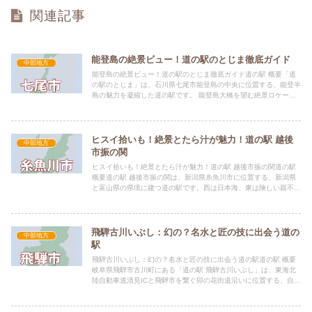
関連記事
能登島の絶景ビュー！道の駅のとじま徹底ガイド
中部地方
能登島の絶景ビュー！道の駅のとじま徹底ガイド道の駅 概要「道
の駅のとじま」は、石川県七尾市能登島の中央に位置する、能登半
島の魅力を凝縮した道の駅です。 能登島大橋を望む絶景ロケーシ
ョンが最大の特徴で、観光客はもちろん、地元住民の交流拠点と
し...
ヒスイ拾いも！絶景とたら汁が魅力！道の駅 越後
中部地方
市振の関
ヒスイ拾いも！絶景とたら汁が魅力！道の駅 越後市振の関道の駅
概要道の駅 越後市振の関は、新潟県糸魚川市に位置する、新潟県
と富山県の県境に建つ道の駅です。西は日本海、東は険しい親不
知・子不知の断崖絶壁と、対照的な自然風景が魅力の立地です。
...
飛騨古川いぶし：幻の？名水と匠の技に出会う道の
中部地方
駅
飛騨古川いぶし：幻の？名水と匠の技に出会う道の駅道の駅 概要
岐阜県飛騨市古川町にある「道の駅 飛騨古川いぶし」は、東海北
陸自動車道清見ICと飛騨市を繋ぐ卯の花街道沿いに位置する、自然
と文化が融合した道の駅です。 かつては、猪臥山の麓から湧き...