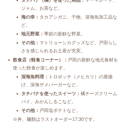
タチバナ（橘）を使った商品：
マーマレード、
ジャム、お茶など。
海の幸：
タカアシガニ、干物、深海魚加工品な
ど。
地元野菜：
季節の新鮮な野菜。
その他：
マトリョーシカグッズなど、戸田らし
さを感じられるお土産が充実。
飲食店（軽食コーナー）：
戸田の新鮮な地元食材を
使った軽食が楽しめます。
深海魚料理：
トロボッチ（メヒカリ）の唐揚
げ、深海ザメバーガーなど。
タチバナを使ったスイーツ：
橘チーズクリーム
パイ、みかんしるこなど。
その他：
戸田塩ポテトなど。
※丼、麺類はラストオーダー17:30です。