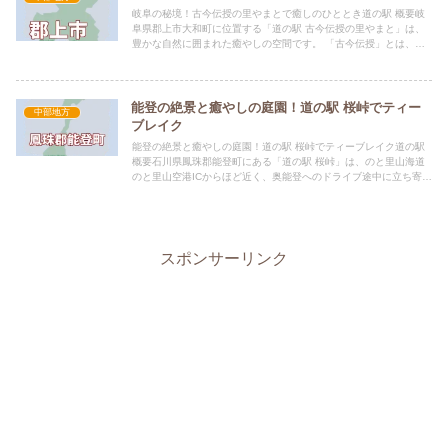
岐阜の秘境！古今伝授の里やまとで癒しのひととき道の駅 概要岐
阜県郡上市大和町に位置する「道の駅 古今伝授の里やまと」は、
豊かな自然に囲まれた癒やしの空間です。 「古今伝授」とは、和
歌の奥義を伝える伝統行事のこと。その歴史と文化を感じさせる
情...
能登の絶景と癒やしの庭園！道の駅 桜峠でティー
中部地方
ブレイク
能登の絶景と癒やしの庭園！道の駅 桜峠でティーブレイク道の駅
概要石川県鳳珠郡能登町にある「道の駅 桜峠」は、のと里山海道
のと里山空港ICからほど近く、奥能登へのドライブ途中に立ち寄る
のに最適な休憩スポットです。 桜の時期には周辺の山々が桜...
スポンサーリンク