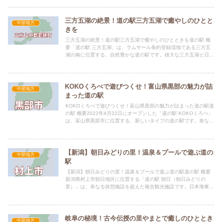
三方五湖の絶景！道の駅三方五湖で癒やしのひとと
中部地方
きを
三方五湖の絶景！道の駅三方五湖で癒やしのひとときを道の駅 概
要「道の駅 三方五湖」は、ラムサール条約登録湿地である三方五
湖の南に位置する、自然豊かな道の駅です。雄大な三方五湖と日本
海の絶景を望むことができ、観光の拠点として最適な立地が魅力
で...
KOKOくろべで遊びつくせ！富山県黒部の魅力が詰
中部地方
まった道の駅
KOKOくろべで遊びつくせ！富山県黒部の魅力が詰まった道の駅道
の駅 概要2022年4月22日にオープンした「道の駅 KOKOくろべ」
は、富山県黒部市に位置する、新しいタイプの道の駅です。単なる
休憩施設にとどまらず、「ここから黒部が発展してほ...
【新潟】朝日みどりの里！温泉＆プールで遊ぶ道の
中部地方
駅
【新潟】朝日みどりの里！温泉＆プールで遊ぶ道の駅道の駅 概要
新潟県村上市朝日地区に位置する「道の駅 朝日（朝日みどりの
里）」は、単なる休憩施設を超えた複合観光施設です。日本海東北
自動車道朝日まほろばICからわずか2分というアクセス抜群の立
地...
岐阜の秘境！古今伝授の里やまとで癒しのひととき
中部地方