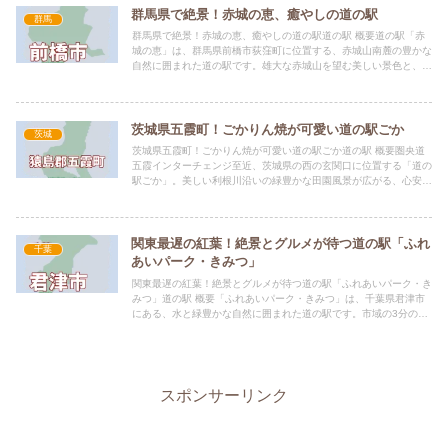
群馬県で絶景！赤城の恵、癒やしの道の駅
群馬
群馬県で絶景！赤城の恵、癒やしの道の駅道の駅 概要道の駅「赤
城の恵」は、群馬県前橋市荻窪町に位置する、赤城山南麓の豊かな
自然に囲まれた道の駅です。雄大な赤城山を望む美しい景色と、地
元の農産物や特産品を満喫できる直売所「味菜」、日帰り温泉施
設...
茨城県五霞町！ごかりん焼が可愛い道の駅ごか
茨城
茨城県五霞町！ごかりん焼が可愛い道の駅ごか道の駅 概要圏央道
五霞インターチェンジ至近、茨城県の西の玄関口に位置する「道の
駅ごか」。美しい利根川沿いの緑豊かな田園風景が広がる、心安ら
ぐ空間です。2005年4月23日にオープンし、2023年で1...
関東最遅の紅葉！絶景とグルメが待つ道の駅「ふれ
千葉
あいパーク・きみつ」
関東最遅の紅葉！絶景とグルメが待つ道の駅「ふれあいパーク・き
みつ」道の駅 概要「ふれあいパーク・きみつ」は、千葉県君津市
にある、水と緑豊かな自然に囲まれた道の駅です。市域の3分の2
を森林が占める君津市は、紅葉の時期が「関東一遅い」とも称さ
れ...
スポンサーリンク