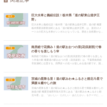
関連記事
巨大水車と義経伝説！栃木県「道の駅東山道伊王
栃木
野」
巨大水車と義経伝説！栃木県「道の駅東山道伊王野」道の駅 概要
栃木県那須郡那須町にある「道の駅東山道伊王野」は、直径12メ
ートルの巨大な水車がシンボルとなっている、歴史と自然豊かな道
の駅です。 かつて源義経が通った旧東山道沿いに位置し、数々
の...
南房総で花摘み！道の駅おおつの里(花倶楽部)で春
千葉
の香りを楽しもう🌸
南房総で花摘み！道の駅おおつの里(花倶楽部)で春の香りを楽しも
う🌸道の駅 概要道の駅おおつの里（花倶楽部）は、千葉県南房総
市富浦町に位置する、四季折々の花々が楽しめる道の駅です。国道
127号線から少し入った山里にあり、長屋門風の建物と400...
茨城の星降る里！道の駅みわ★ふるさと館北斗星で
茨城
満腹＆癒やしの旅
茨城の星降る里！道の駅みわ★ふるさと館北斗星で満腹＆癒やしの
旅道の駅 概要茨城県常陸大宮市にある「道の駅みわ★ふるさと館
北斗星」は、「おいしい・たのしい・あたたかい」をテーマに、平
成7年4月にオープンした人気施設です。八溝山系に囲まれた豊
か...