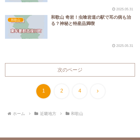
2025.05.31
和歌山 奇岩！虫喰岩道の駅で耳の病も治
和歌山
る？神秘と特産品満喫
2025.05.31
次のページ
次
1
2
4
へ
ホーム
近畿地方
和歌山